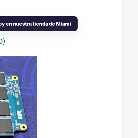
oy en nuestra tienda de Miami
D)